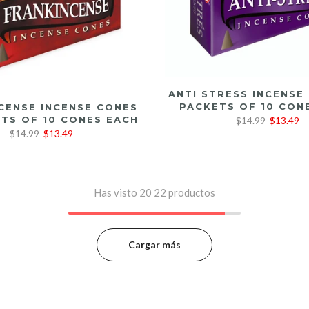
LEER MÁS
ANTI STRESS INCENSE
LEER MÁS
PACKETS OF 10 CON
CENSE INCENSE CONES
ETS OF 10 CONES EACH
$14.99
$13.49
$14.99
$13.49
Has visto
20
22 productos
Cargar más