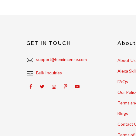
GET IN TOUCH
Abou
support@hemincense.com
About Us
Alexa Ski
Bulk Inquiries
FAQs
Our Polic
Terms an
Blogs
Contact 
Terms of 