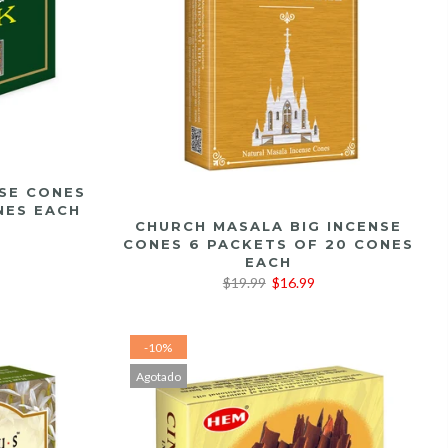
SE CONES
NES EACH
LEER MÁS
CHURCH MASALA BIG INCENSE
CONES 6 PACKETS OF 20 CONES
EACH
$19.99
$16.99
-10%
Agotado