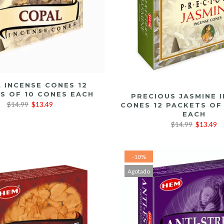
LEER MÁS
 INCENSE CONES 12
S OF 10 CONES EACH
LEER MÁS
PRECIOUS JASMINE 
$14.99
$13.49
CONES 12 PACKETS OF
EACH
$14.99
$13.49
-10%
Agotado