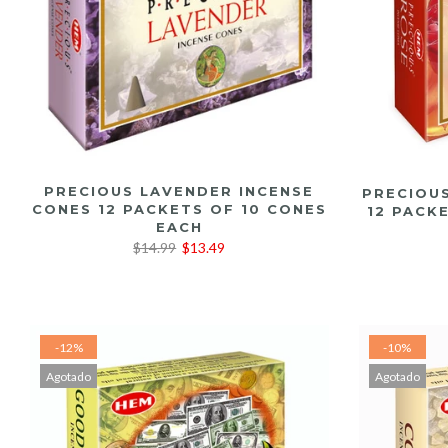
LEER MÁS
PRECIOUS LAVENDER INCENSE
PRECIOU
CONES 12 PACKETS OF 10 CONES
12 PACK
EACH
$14.99
$13.49
-12%
-10%
Agotado
Agotado