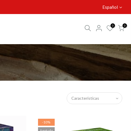
Español
0
0
Características
-10%
Agotado