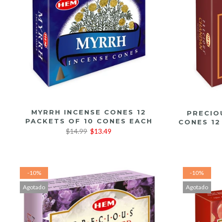
LEER MÁS
MYRRH INCENSE CONES 12
PRECIO
PACKETS OF 10 CONES EACH
CONES 12
$14.99
$13.49
-10%
-10%
Agotado
Agotado