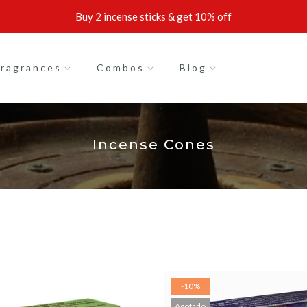
Buy 3 incense sticks & get 15% off
Buy 2 incense sticks & get 10% off
ragrances
Combos
Blog
Incense Cones
-10%
Agotado