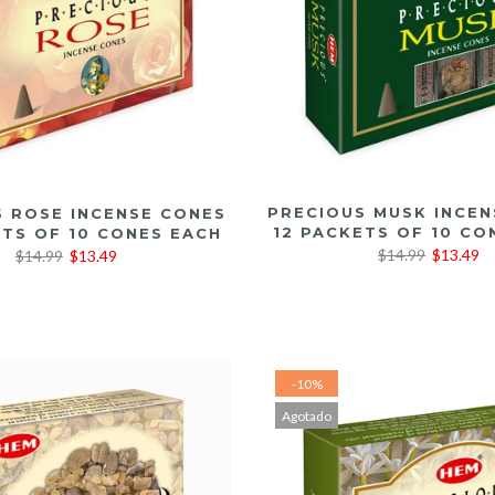
LEER MÁS
LEER MÁS
PRECIOUS MUSK INCEN
S ROSE INCENSE CONES
12 PACKETS OF 10 CO
ETS OF 10 CONES EACH
$14.99
$13.49
$14.99
$13.49
-10%
Agotado