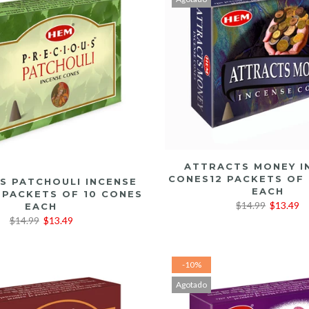
LEER MÁS
ATTRACTS MONEY I
CONES12 PACKETS OF 
LEER MÁS
S PATCHOULI INCENSE
EACH
 PACKETS OF 10 CONES
$14.99
$13.49
EACH
$14.99
$13.49
-10%
Agotado