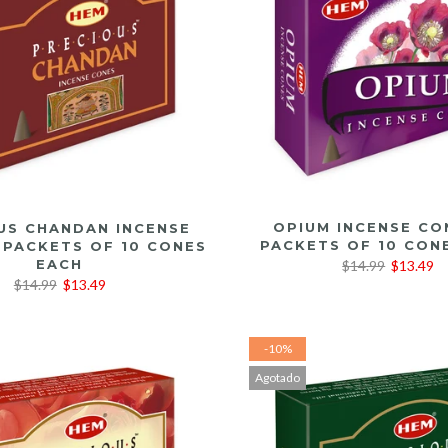
LEER MÁS
LEER MÁS
OPIUM INCENSE CO
US CHANDAN INCENSE
PACKETS OF 10 CON
 PACKETS OF 10 CONES
EACH
$14.99
$13.49
$14.99
$13.49
-10%
Agotado