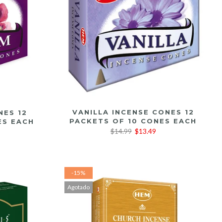
LEER MÁS
VANILLA INCENSE CONES 12
NES 12
PACKETS OF 10 CONES EACH
ES EACH
$14.99
$13.49
-15%
Agotado