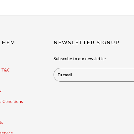
t HEM
NEWSLETTER SIGNUP
Subscribe to our newsletter
ll T&C
y
d Conditions
Us
service