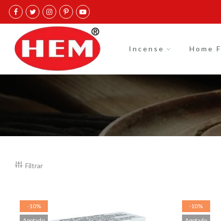
Skip
to
content
Incense
Home F
Filtrar
-10%
-10%
Agotado
Agotado